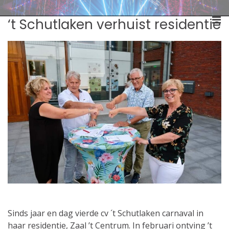
Skip
Schutlaken Dreumel
to
C.v. 't Schutlaken
Pri
‘t Schutlaken verhuist residentie
content
Me
for
Mob
Sinds jaar en dag vierde cv ´t Schutlaken carnaval in
haar residentie, Zaal ’t Centrum. In februari ontving ’t