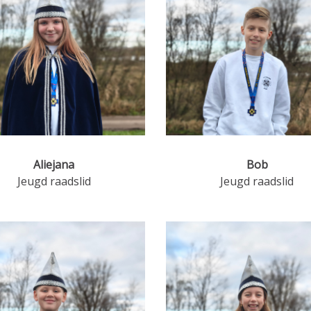
Aliejana
Bob
Jeugd raadslid
Jeugd raadslid