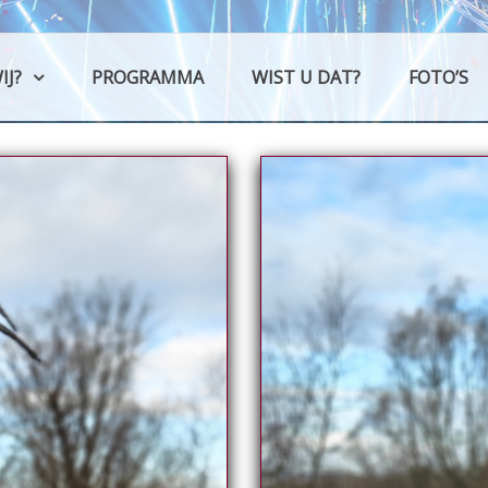
Schutla
C.v. 't Schutlaken
IJ?
PROGRAMMA
WIST U DAT?
FOTO’S