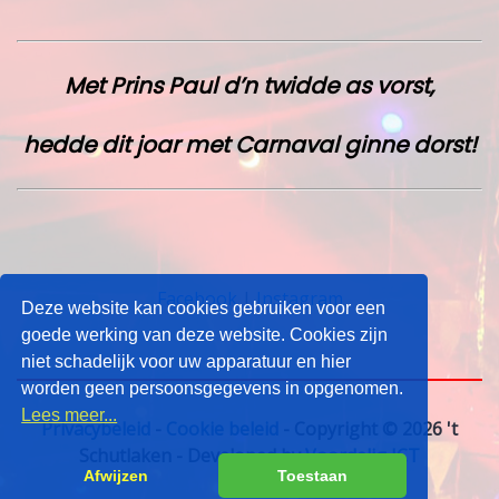
Met Prins Paul d’n twidde as vorst,
hedde dit joar met Carnaval ginne dorst!
Facebook
|
Instagram
Deze website kan cookies gebruiken voor een
goede werking van deze website. Cookies zijn
niet schadelijk voor uw apparatuur en hier
worden geen persoonsgegevens in opgenomen.
Lees meer...
Privacybeleid
-
Cookie beleid
- Copyright © 2026 't
Schutlaken - Developed by
Voordelig ICT
Afwijzen
Toestaan