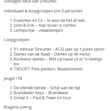
Uitslagen Reut van Dreumel:
Individueel & loopgroepen t/m 3 personen
Vrammes en Co – Ik wou da het af was
John & Erik – mijn broer is rechter
Lichtpuntje – zwaailampen
Loopgroepen
V’r mekoar Dreumel – Al 22 jaar op ’t juiste spoor
Dames van de Raad – Dames op de motor
Konkwoir dames – Met carnaval zit er ’n steekje
los
TROOST: Pink panters, Maasbommel
Jeugd <18
De ellende bende – Schijt aan de tijd
Brandweer boys – Brandweer
Groep 5 – Paul & Twan on tour
Wagens overig