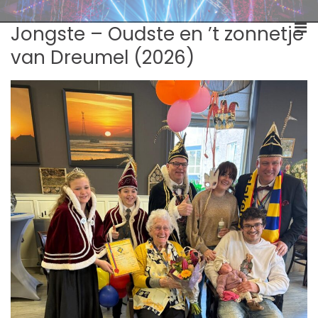
Skip
Schutlaken Dreumel
to
C.v. 't Schutlaken
Pri
Jongste – Oudste en ’t zonnetje
content
Me
van Dreumel (2026)
for
Mob