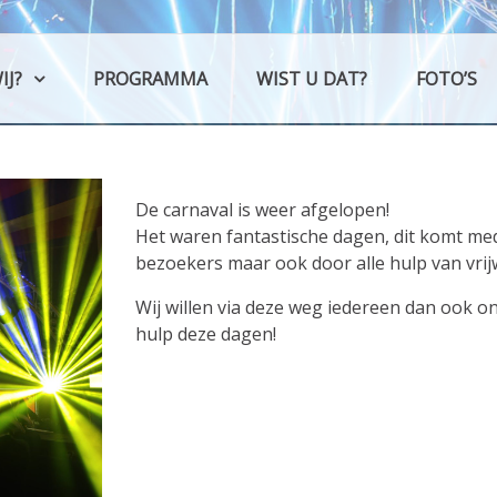
Schutla
C.v. 't Schutlaken
IJ?
PROGRAMMA
WIST U DAT?
FOTO’S
De carnaval is weer afgelopen!
Het waren fantastische dagen, dit komt med
bezoekers maar ook door alle hulp van vrijw
Wij willen via deze weg iedereen dan ook 
hulp deze dagen!