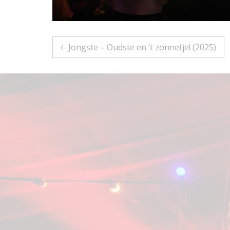
Bericht
Jongste – Oudste en ’t zonnetje! (2025)
navigatie