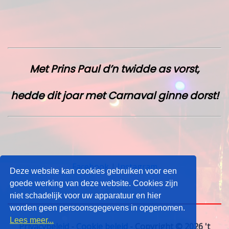
Met Prins Paul d’n twidde as vorst,
hedde dit joar met Carnaval ginne dorst!
Facebook
|
Instagram
Deze website kan cookies gebruiken voor een
goede werking van deze website. Cookies zijn
niet schadelijk voor uw apparatuur en hier
worden geen persoonsgegevens in opgenomen.
Lees meer...
Privacybeleid
-
Cookie beleid
- Copyright © 2026 't