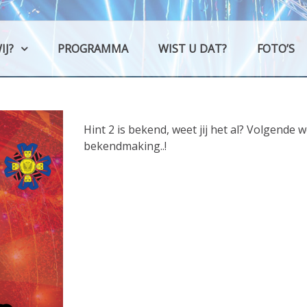
Schutla
C.v. 't Schutlaken
IJ?
PROGRAMMA
WIST U DAT?
FOTO’S
Hint 2 is bekend, weet jij het al? Volgende 
bekendmaking..!