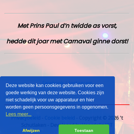
Met Prins Paul d’n twidde as vorst,
hedde dit joar met Carnaval ginne dorst!
Facebook
|
Instagram
Deze website kan cookies gebruiken voor een
goede werking van deze website. Cookies zijn
niet schadelijk voor uw apparatuur en hier
worden geen persoonsgegevens in opgenomen.
Lees meer...
Privacybeleid
-
Cookie beleid
- Copyright © 2026 't
Schutlaken - Developed by
Voordelig ICT
Afwijzen
Toestaan